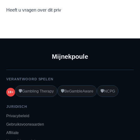
Heeft u vragen over dit priv
Mijnekpoule
VERANTWOORD SPELEN
🛡️
🛡️
🛡️
Gambling Therapy
BeGambleAware
NCPG
18+
JURIDISCH
Privacybeleid
Gebruiksvoorwaarden
Affiliate